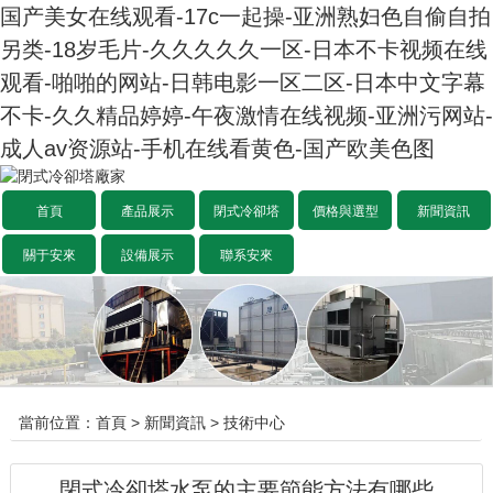
国产美女在线观看-17c一起操-亚洲熟妇色自偷自拍
另类-18岁毛片-久久久久久一区-日本不卡视频在线
观看-啪啪的网站-日韩电影一区二区-日本中文字幕
不卡-久久精品婷婷-午夜激情在线视频-亚洲污网站-
成人av资源站-手机在线看黄色-国产欧美色图
首頁
產品展示
閉式冷卻塔
價格與選型
新聞資訊
關于安來
設備展示
聯系安來
當前位置：
首頁
>
新聞資訊
>
技術中心
閉式冷卻塔水泵的主要節能方法有哪些