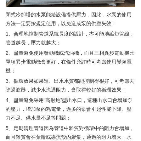
閉式冷卻塔的水泵能給設備提供壓力，因此，水泵的使用
方法一定要按規定使用，以免造成泵的供壓失效：
1、合理地控制管道系統長度的設計，盡可能地縮短管線，
管道越長，壓力就越大；
2、盡量避免使用發動機或汽油機，而且三相異步電動機比
單項異步電動機會更好，在條件允許時可考慮使用變頻電
機；
3、循環效果如果進、出水水質都能控制得很好，可考慮去
除過濾器，減少水流通阻力，會取得較好的循環效果；
4、盡量避免采用“高射炮”型出水口，這種出水口會增加泵
的壓力，增加泵的耗電量，過多的泵會引起性能下降、壓
力不足、供水量不足等問題；
5、定期清理管道因為管道中雜質對循環中的阻力會增加，
而且雜質會在葉輪或導流殼內聚集，通過的阻力增大，水