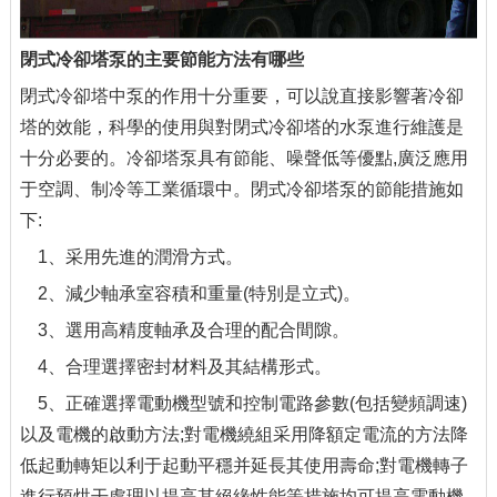
閉式冷卻塔泵的主要節能方法有哪些
閉式冷卻塔中泵的作用十分重要，可以說直接影響著冷卻
塔的效能，科學的使用與對閉式冷卻塔的水泵進行維護是
十分必要的。冷卻塔泵具有節能、噪聲低等優點,廣泛應用
于空調、制冷等工業循環中。閉式冷卻塔泵的節能措施如
下:
1、采用先進的潤滑方式。
2、減少軸承室容積和重量(特別是立式)。
3、選用高精度軸承及合理的配合間隙。
4、合理選擇密封材料及其結構形式。
5、正確選擇電動機型號和控制電路參數(包括變頻調速)
以及電機的啟動方法;對電機繞組采用降額定電流的方法降
低起動轉矩以利于起動平穩并延長其使用壽命;對電機轉子
進行預烘干處理以提高其絕緣性能等措施均可提高電動機