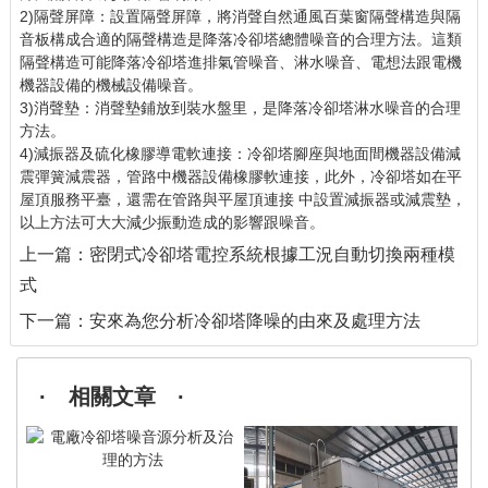
2)隔聲屏障：設置隔聲屏障，將消聲自然通風百葉窗隔聲構造與隔
音板構成合適的隔聲構造是降落冷卻塔總體噪音的合理方法。這類
隔聲構造可能降落冷卻塔進排氣管噪音、淋水噪音、電想法跟電機
機器設備的機械設備噪音。
3)消聲墊：消聲墊鋪放到裝水盤里，是降落冷卻塔淋水噪音的合理
方法。
4)減振器及硫化橡膠導電軟連接：冷卻塔腳座與地面間機器設備減
震彈簧減震器，管路中機器設備橡膠軟連接，此外，冷卻塔如在平
屋頂服務平臺，還需在管路與平屋頂連接 中設置減振器或減震墊，
以上方法可大大減少振動造成的影響跟噪音。
上一篇：
密閉式冷卻塔電控系統根據工況自動切換兩種模
式
下一篇：
安來為您分析冷卻塔降噪的由來及處理方法
· 相關文章 ·