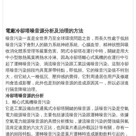
電廠冷卻塔噪音源分析及治理的方法
噪音污染一直是全世界乃至全球環境問題之首，而長久性處于低頻
噪音污染下會對人的聽力系統神經系統、心腦血管、精神狀態與吸
收消化體系管理等嚴重危害。閉式冷卻塔在運行中時，關鍵是用大
中小型散熱風葉將熱水冷淋。因為冷卻塔離心式風機的在運行中引
起了運轉噪音污染、渦流噪音污染跟工業設備噪音污染。這類冷卻
塔噪音污染頻段均具寬屏帶特點，即低頻。它的噪音污染值不特別
大，但它給人一種低沉、壓抑感的覺得。它對周邊居住用戶及修建
均會造成影響，此外也是別的噪音源的造成原因其一，所以必須進
行隔音降噪治理。
冷卻塔噪音源的分析
1、離心式風機噪音污染
它是工業設備自然通風式冷卻塔關鍵的噪音源，該噪音污染是空氣
電力能源噪音污染，主要包括滲流噪音污染跟運轉噪音污染。依據
空氣電力能源噪音源的具體分析獲知，滲流噪音污染的聲強級與氣
流肯定速度的六次方正比，也與葉片產品外觀設計等有關，存有一
連的頻段特點。運轉噪音污染是葉片運轉時造成脈動飲料引起的，