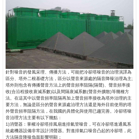
針對噪音的發風采理、傳播方法，可能把冷卻塔噪音的治理演譯為
區分、塔外二根基礎方法，區分以聲音來源處的隔音降噪治理為主;
塔外則包含有傳播聲音方法上的聲音頻率阻隔(隔聲)、聲音頻率接
收(合沿程接收衰減系數)以及間隔衰減系數(聲音外擴散)等幾種方
法。在這其中以聲音頻率阻隔再加上聲音頻率接收為塔外治理的主
要方法，無論是區分的聲音來源處治理方法還是海外目前使用的塔
外聲音頻率阻隔方法，在我國的具體化與使用已趨完善。冷卻塔噪
音治理方法主要有以下幾點：
1)消聲器：掌權冷卻塔排風扇進排氣管噪音，可在冷卻塔進通風系
統處機器設備非常設計消聲器。對進排氣口噪音凸起的冷卻塔，此
方法隔音降噪負面影響明顯；