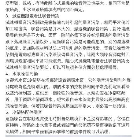
塔型號、規格，有時此離心式風機的噪音污染也要大，相同平常是
依塔高、出水量跟塔體填充料的間距而定。
3、減速機跟電看法噪音污染
減速機噪音污染關鍵是齒輪嚙合時引起的噪音污染，相同平常倘若
加工精度高，噪音污染是并不大的。減速機的噪音污染，對冷塔總
噪聲的危害是不大的。因而，除開必需下落冷卻塔周邊的噪音污染
跟下落總噪音污染以外，這類噪音污染是可能疏忽的。別的減速機
的底座，是加防振材料以防止可能引起的噪音污染。電看法噪音污
染則是電磁感應噪音污染跟設備噪音污染，這兩大類噪音源處對四
周環境危害相同平常可能疏忽。離心式風機耗電量看法噪音污染比
減速機的噪音污染要低，所以可無須各個方面分類處理噪聲。
4、水泵噪音污染
冷卻塔水泵;冷卻塔在塔鄰近設置循環水泵，它的噪音污染與別的聲
源處較為也是特別大的。別的水泵的控制器相同平常是耗電量看法
或蒸汽控制器，這也是一個較強的噪音源。水泵布置在冷卻塔鄰
近，用于循環冷卻循環水，經常跟自來水管道共震發出高頻率高姿
態噪音污染。倘若該噪音污染抗壓強度非常大，則必需一起治理。
5、冷卻塔配件噪音
這類噪音在客觀現實使用時對自然環境并不是沒有影響的，它僅在
運轉時，管路的出水量不敷或者閥門的節流閥不當而導致逆耳逆耳
流場聲，相同平常僅有調節掌權的前提條件就可以治理。