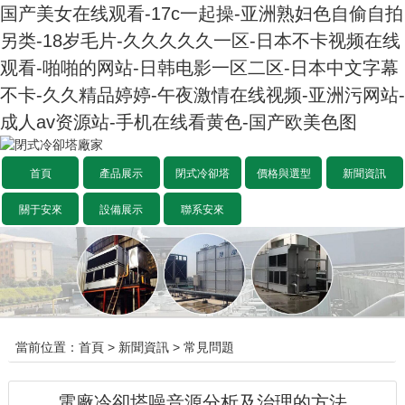
国产美女在线观看-17c一起操-亚洲熟妇色自偷自拍
另类-18岁毛片-久久久久久一区-日本不卡视频在线
观看-啪啪的网站-日韩电影一区二区-日本中文字幕
不卡-久久精品婷婷-午夜激情在线视频-亚洲污网站-
成人av资源站-手机在线看黄色-国产欧美色图
首頁
產品展示
閉式冷卻塔
價格與選型
新聞資訊
關于安來
設備展示
聯系安來
當前位置：
首頁
>
新聞資訊
>
常見問題
電廠冷卻塔噪音源分析及治理的方法