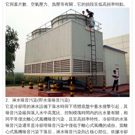
它與葉片數、空氣壓力、負壓等有關，它的頻段呈低高頻率特點。
2、淋水噪音污染(即水落噪音污染)
它是冷卻塔的淋水設備下落水時與下塔體底盤中蓄水撞擊引起，其
噪音污染級與落入水中高寬比、控制模塊時間內的出水量有關，相
同平常僅次離心式風機噪音污染，且呈高頻率特性。冷卻塔的水落
噪音污染通常是冷卻塔噪音污染中僅低于離心式風機的成份。當離
心式風機噪音污染下落后，淋水噪音污染則占核心部位。依據冷卻